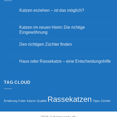
Katzen erziehen – ist das möglich?
Keine
Kommentare
zu
Katzen
Katzen im neuen Heim: Die richtige
erziehen
Eingewöhnung
–
ist
Keine
das
Kommentare
möglich?
Den richtigen Züchter finden
zu
Katzen
Keine
im
Kommentare
neuen
zu
Heim:
Den
Haus oder Rassekatze – eine Entscheidungshilfe
Die
richtigen
richtige
Züchter
Keine
Eingewöhnung
finden
Kommentare
zu
Haus
oder
TAG CLOUD
Rassekatze
–
eine
Entscheidungshilfe
Rassekatzen
Ernährung
Futter
Katzen
Qualität
Tipps
Züchter