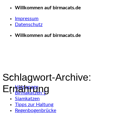
Zum
Willkommen auf birmacats.de
Inhalt
Impressum
springen
Datenschutz
Willkommen auf birmacats.de
Schlagwort-Archive:
Ernährung
Homepage
Birmakatzen †
Siamkatzen
Tipps zur Haltung
Regenbogenbrücke