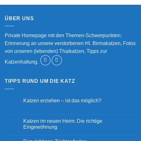
ÜBER UNS
Private Homepage mit den Themen-Schwerpunkten:
Erinnerung an unsere verstorbenen Hl. Birmakatzen, Fotos
von unseren (lebenden) Thaikatzen, Tipps zur
Katzenhaltung.
TIPPS RUND UM DIE KATZ
Katzen erziehen – ist das möglich?
Keine
Kommentare
zu
Katzen
Katzen im neuen Heim: Die richtige
erziehen
Eingewöhnung
–
ist
Keine
das
Kommentare
möglich?